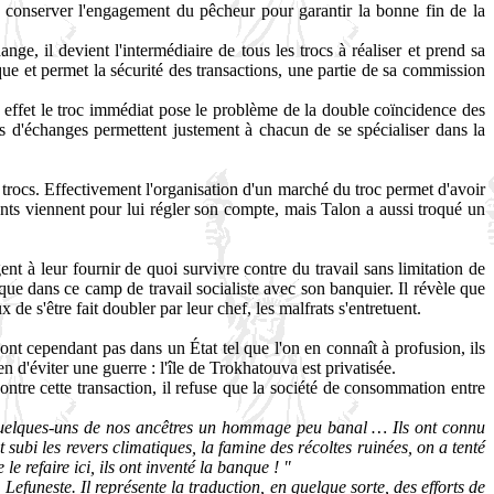
conserver l'engagement du pêcheur pour garantir la bonne fin de la
nge, il devient l'intermédiaire de tous les trocs à réaliser et prend sa
ue et permet la sécurité des transactions, une partie de sa commission
En effet le troc immédiat pose le problème de la double coïncidence des
es d'échanges permettent justement à chacun de se spécialiser dans la
ts trocs. Effectivement l'organisation d'un marché du troc permet d'avoir
nts viennent pour lui régler son compte, mais Talon a aussi troqué un
nt à leur fournir de quoi survivre contre du travail sans limitation de
rque dans ce camp de travail socialiste avec son banquier. Il révèle que
de s'être fait doubler par leur chef, les malfrats s'entretuent.
ont cependant pas dans un État tel que l'on en connaît à profusion, ils
n d'éviter une guerre : l'île de Trokhatouva est privatisée.
contre cette transaction, il refuse que la société de consommation entre
à quelques-uns de nos ancêtres un hommage peu banal … Ils ont connu
subi les revers climatiques, la famine des récoltes ruinées, on a tenté
e refaire ici, ils ont inventé la banque ! "
 Lefuneste. Il représente la traduction, en quelque sorte, des efforts de