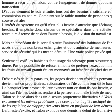
homme a reçu un pantalon, contre l'engagement de donner quotidien
transaction
D'autres viennent le voir ensuite, tous ont des besoins à satisfaire et
commission en nature. Comptant sur le faible nombre de personnes qui 
couvre cet aléa.
L'intérêt du système est qu'il n'est plus besoin d'attendre que l'écha
besoins, il empêche donc chacun de se spécialiser dans une activité 
fourniture à terme de ce dont l'autre a besoin, la division du travail es
Mais en procédant de la sorte il s'attire l'animosité des habitants de l
accès à de plus nombreux échangistes et donc autorise de meilleures 
service de sécurité qui les met en déroute. Une vraie police privée qui 
Seulement voilà les habitants font usage du sabotage pour s'assurer qu
durée. Pas de possibilité de refuser à moins de préférer l'exécution im
les fruits du travail gratuit étaient monnayés au bénéfice du chef des m
Débarassés de leurs parasites, les gogos deviennent résidents permanen
deviennent co-propriétaires, actionnaires de l'île comme leur dit le ban
Le banquier leur promet de leur avancer tout ce dont ils ont besoin, en
ainsi sur l'île, les touristes rendus à la pensée rationnelle (faute de medi
Talon se lance alors dans un discours proprement libertarien :
" Vous
exactement les mêmes problèmes que ceux qui ont agité l'archipel de Sa
de les exploiter, de s'approprier leurs biens en profitant de leur détres
Lefuneste s'excite, et Talon explique que depuis le début de leur arrivé