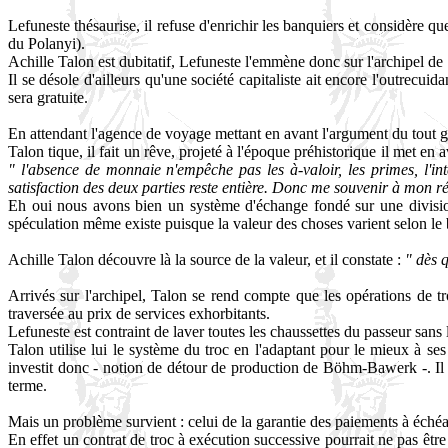
Lefuneste thésaurise, il refuse d'enrichir les banquiers et considère que
du Polanyi).
Achille Talon est dubitatif, Lefuneste l'emmène donc sur l'archipel de S
Il se désole d'ailleurs qu'une société capitaliste ait encore l'outrecu
sera gratuite.
En attendant l'agence de voyage mettant en avant l'argument du tout gra
Talon tique, il fait un rêve, projeté à l'époque préhistorique il met en 
" l'absence de monnaie n'empêche pas les à-valoir, les primes, l'inté
satisfaction des deux parties reste entière. Donc me souvenir à mon rév
Eh oui nous avons bien un système d'échange fondé sur une division 
spéculation même existe puisque la valeur des choses varient selon le 
Achille Talon découvre là la source de la valeur, et il constate :
" dès 
Arrivés sur l'archipel, Talon se rend compte que les opérations de tr
traversée au prix de services exhorbitants.
Lefuneste est contraint de laver toutes les chaussettes du passeur sans
Talon utilise lui le système du troc en l'adaptant pour le mieux à ses
investit donc - notion de détour de production de Böhm-Bawerk -. Il t
terme.
Mais un problème survient : celui de la garantie des paiements à éché
En effet un contrat de troc à exécution successive pourrait ne pas êtr