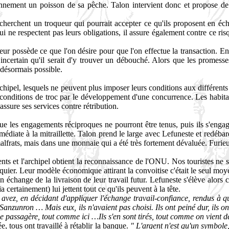
nement un poisson de sa pêche. Talon intervient donc et propose de 
 cherchent un troqueur qui pourrait accepter ce qu'ils proposent en écha
ne respectent pas leurs obligations, il assure également contre ce risq
ngeur possède ce que l'on désire pour que l'on effectue la transaction. 
incertain qu'il serait d'y trouver un débouché. Alors que les promess
t désormais possible.
'archipel, lesquels ne peuvent plus imposer leurs conditions aux différen
conditions de troc par le développement d'une concurrence. Les habita
assure ses services contre rétribution.
e les engagements réciproques ne pourront être tenus, puis ils s'engage
médiate à la mitraillette. Talon prend le large avec Lefuneste et redéba
alfrats, mais dans une monnaie qui a été très fortement dévaluée. Furieux 
ts et l'archipel obtient la reconnaissance de l'ONU. Nos touristes ne s
quier. Leur modèle économique attirant la convoitise c'était le seul moye
 échange de la livraison de leur travail futur. Lefuneste s'élève alors 
a certainement) lui jettent tout ce qu'ils peuvent à la tête.
 avez, en décidant d'appliquer l'échange travail-confiance, rendus 
nzunron … Mais eux, ils n'avaient pas choisi. Ils ont peiné dur, ils ont 
se passagère, tout comme ici …Ils s'en sont tirés, tout comme on vient de l
e, tous ont travaillé à rétablir la banque.
" L'argent n'est qu'un symbole,