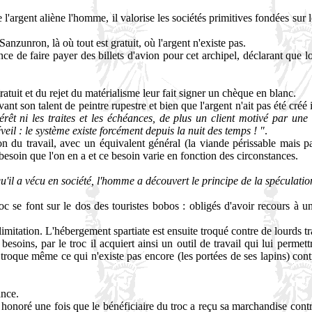
 l'argent aliène l'homme, il valorise les sociétés primitives fondées sur 
anzunron, là où tout est gratuit, où l'argent n'existe pas.
idance de faire payer des billets d'avion pour cet archipel, déclarant que
tuit et du rejet du matérialisme leur fait signer un chèque en blanc.
avant son talent de peintre rupestre et bien que l'argent n'ait pas été créé
rêt ni les traites et les échéances, de plus un client motivé par une n
eil : le système existe forcément depuis la nuit des temps ! "
.
du travail, avec un équivalent général (la viande périssable mais pa
besoin que l'on en a et ce besoin varie en fonction des circonstances.
qu'il a vécu en société, l'homme a découvert le principe de la spéculatio
oc se font sur le dos des touristes bobos : obligés d'avoir recours à u
 limitation. L'hébergement spartiate est ensuite troqué contre de lourds
 besoins, par le troc il acquiert ainsi un outil de travail qui lui perme
roque même ce qui n'existe pas encore (les portées de ses lapins) contre
ance.
e honoré une fois que le bénéficiaire du troc a reçu sa marchandise con